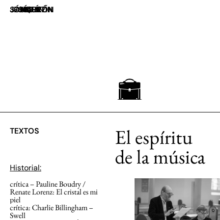
JOAQUÍN JESÚS SÁNCHEZ
UN MALETÍN MARRÓN
El espíritu
TEXTOS
de la música
Historial:
crítica ­­– Pauline Boudry /
Renate Lorenz: El cristal es mi
piel
crítica: Charlie Billingham –
Swell