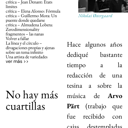
crítica – Jean Denant: États
limites
crítica – Elena Alonso: Fórmula
crítica – Guillermo Mora: Un
Nikolai Østergaard
puente donde quedarse
crítica – Almudena Lobera:
Zerodimensionality
fragmentos – las nanas
Volver a fallar
Hace algunos años
La línea y el círculo –
divagaciones propias y ajenas
sobre un tema infinito
dediqué bastante
Una artista de variedades
ver más >>
tiempo a la
redacción de una
tesina a sobre la
No hay más
música de
Arvo
cuartillas
Pärt
(trabajo que
fue recibido con
cajas destempladas