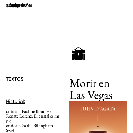
JOAQUÍN JESÚS SÁNCHEZ
UN MALETÍN MARRÓN
Morir en
TEXTOS
Las Vegas
Historial:
crítica ­­– Pauline Boudry /
Renate Lorenz: El cristal es mi
piel
crítica: Charlie Billingham –
Swell