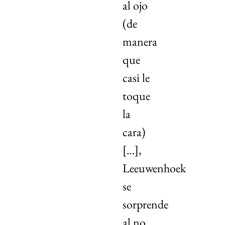
al ojo
(de
manera
que
casi le
toque
la
cara)
[…],
Leeuwenhoek
se
sorprende
al no