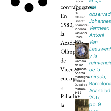
El ojo
raccolti
contrapuestos.
ed
del
illustrati
observad
da
En
Ottavio
Johannes
Bertotti
1580,
Scamozzi.
Vermeer,
Vicenza,
la
Giovanni
Antoni
Rossi,
Van
Academia
1796
Leeuwen
Olímpica
y la
de
Cámara
reinvenci
de los
Vicenza
de la
esposos,
Andrea
mirada
,
encarga
Mantegna,
Palacio
Barcelona
Ducal de
a
Mantua,
Acantilad
1465 -
Palladio
2017,
1474
pp. 9
la