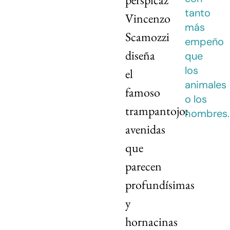
tanto
Vincenzo
más
Scamozzi
empeño
diseña
que
los
el
animales
famoso
o los
trampantojo:
hombres.
avenidas
que
parecen
profundísimas
y
hornacinas