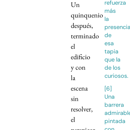
refuerza
Un
más
quinquenio
la
después,
presenci
de
terminado
esa
el
tapia
edificio
que la
y con
de los
curiosos.
la
escena
[6]
Una
sin
barrera
resolver,
admirable
el
pintada
con
perspicaz