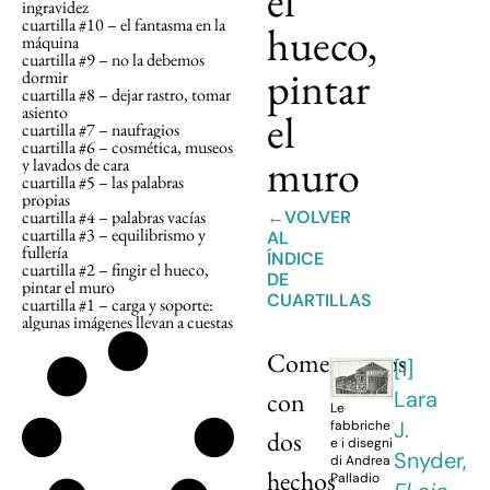
el
ingravidez
cuartilla #10 – el fantasma en la
hueco,
máquina
cuartilla #9 – no la debemos
pintar
dormir
cuartilla #8 – dejar rastro, tomar
asiento
el
cuartilla #7 – naufragios
cuartilla #6 – cosmética, museos
muro
y lavados de cara
cuartilla #5 – las palabras
propias
cuartilla #4 – palabras vacías
←VOLVER
cuartilla #3 – equilibrismo y
AL
fullería
ÍNDICE
cuartilla #2 – fingir el hueco,
DE
pintar el muro
CUARTILLAS
cuartilla #1 – carga y soporte:
algunas imágenes llevan a cuestas
Comencemos
[1]
Lara
con
Le
J.
fabbriche
dos
e i disegni
Snyder,
di Andrea
hechos
Palladio