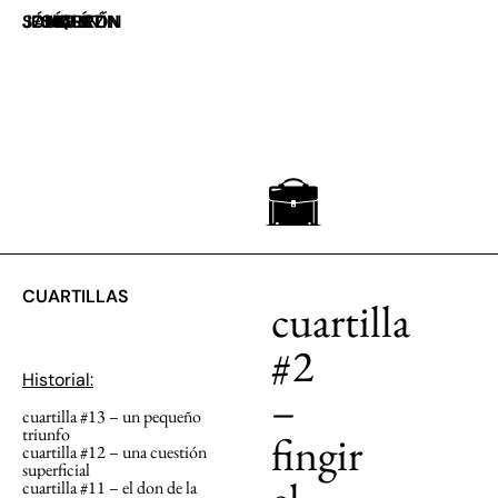
JOAQUÍN JESÚS SÁNCHEZ
UN MALETÍN MARRÓN
CUARTILLAS
cuartilla
#2
Historial:
–
cuartilla #13 – un pequeño
triunfo
fingir
cuartilla #12 – una cuestión
superficial
cuartilla #11 – el don de la