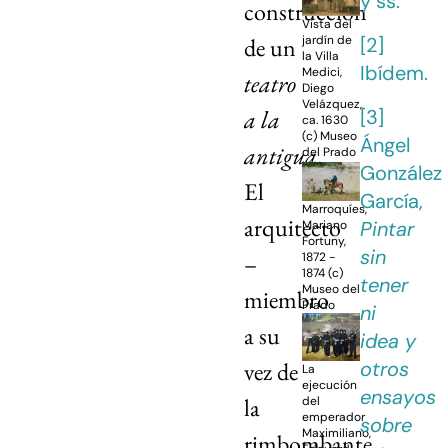
y ss.
construcción
Vista del
[2]
jardín de
de un
la Villa
Ibídem.
Medici,
teatro
Diego
Velázquez,
[3]
a la
ca. 1630
(c) Museo
Ángel
antigua
.
del Prado
González
El
García,
Marroquíes,
arquitecto
Pintar
Mariano
Fortuny,
sin
–
1872 -
1874 (c)
tener
Museo del
miembro
Prado
ni
a su
idea y
otros
vez de
La
ejecución
ensayos
la
del
emperador
sobre
Maximiliano,
rimbombante