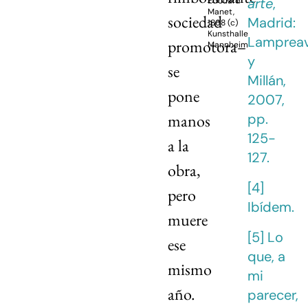
arte
,
Édouard
Manet,
sociedad
Madrid:
1868 (c)
Kunsthalle
Lamprea
promotora–
Mannheim
y
se
Millán,
pone
2007,
pp.
manos
125-
a la
127.
obra,
[4]
pero
Ibídem.
muere
[5]
Lo
ese
que, a
mismo
mi
año.
parecer,