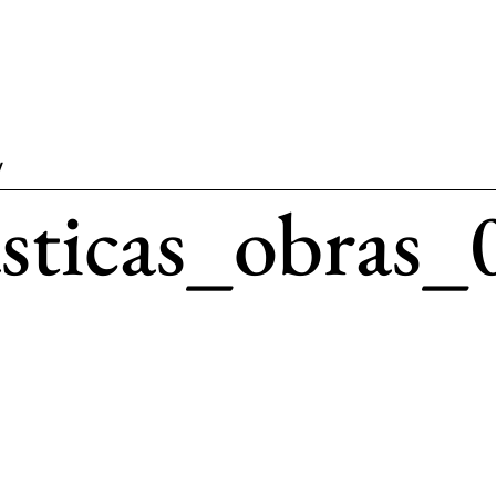
V
asticas_obras_