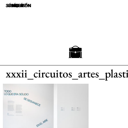
JOAQUÍN JESÚS SÁNCHEZ
UN MALETÍN MARRÓN
xxxii_circuitos_artes_plas