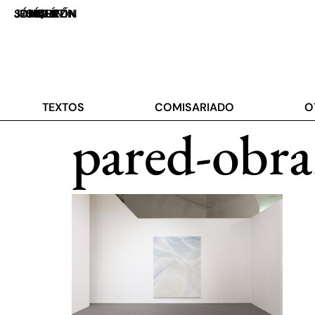
JOAQUÍN JESÚS SÁNCHEZ
UN MALETÍN MARRÓN
TEXTOS
COMISARIADO
O
pared-obr