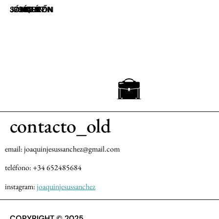
JOAQUÍN JESÚS SÁNCHEZ
UN MALETÍN MARRÓN
contacto_old
email: joaquinjesussanchez@gmail.com
teléfono: +34 652485684
instagram:
joaquinjesussanchez
COPYRIGHT © 2025